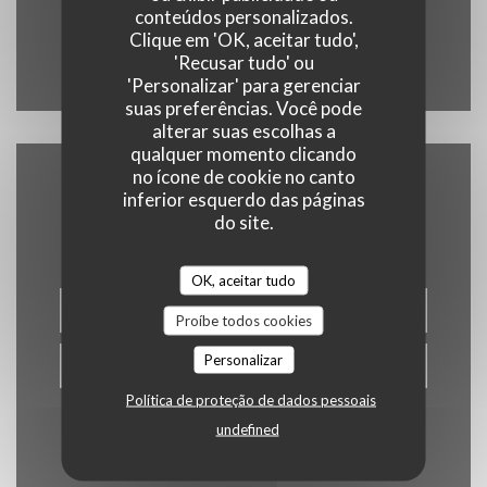
01 43 06 88 88
conteúdos personalizados.
Clique em 'OK, aceitar tudo',
'Recusar tudo' ou
Facebook ((abre numa nova jane
Instagram ((abre numa nov
'Personalizar' para gerenciar
suas preferências. Você pode
alterar suas escolhas a
qualquer momento clicando
no ícone de cookie no canto
Contacte-nos
inferior esquerdo das páginas
do site.
OK, aceitar tudo
RESERVAR UMA MESA
Proíbe todos cookies
Personalizar
VOUCHERS
Política de proteção de dados pessoais
undefined