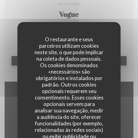
31/01/2018
Vogue
O restaurante e seus
Nos 6 restaurants préférés du moment
parceiros utilizam cookies
neste site, o que pode implicar
na coleta de dados pessoais.
((ABRE NUMA NOVA JANEL
LER O ARTIGO
Os cookies denominados
«necessários» são
obrigatórios e instalados por
padrão. Outros cookies
opcionais requerem seu
Mapa e Contacto
consentimento. Esses cookies
opcionais servem para
analisar sua navegação, medir
a audiência do site, oferecer
funcionalidades (por exemplo,
((abre numa nova
17 RUE OUDINOT 75007 PARIS
relacionadas às redes sociais)
ou exibir publicidade ou