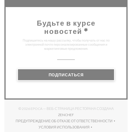
Будьте в курсе
новостей
*
Подпишитесь на нашу рассылку, чтобы получать от нас по
электронной почте персонализированные сообщения и
маркетинговые предложения.
ПОДПИСАТЬСЯ
© 2026 EPOCA — ВЕБ-СТРАНИЦА РЕСТОРАНА СОЗДАНА
((ОТКРЫВАЕТСЯ В НОВОМ ОКНЕ)
ZENCHEF
ПРЕДУПРЕЖДЕНИЕ ОБ ОТКАЗЕ ОТ ОТВЕТСТВЕННОСТИ
((ОТКРЫВАЕТСЯ В НОВОМ ОКНЕ))
УСЛОВИЯ ИСПОЛЬЗОВАНИЯ
((ОТКРЫВАЕТСЯ В НОВОМ ОКНЕ))