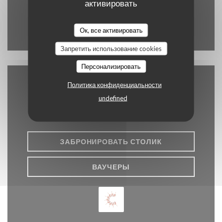
активировать
01 43 06 88 88
Facebook ((открывается в ново
Instagram ((открывается
Ок, все активировать
Запретить использование cookies
Персонализировать
Политика конфиденциальности
Связь с нами
undefined
ЗАБРОНИРОВАТЬ СТОЛИК
ВАУЧЕРЫ