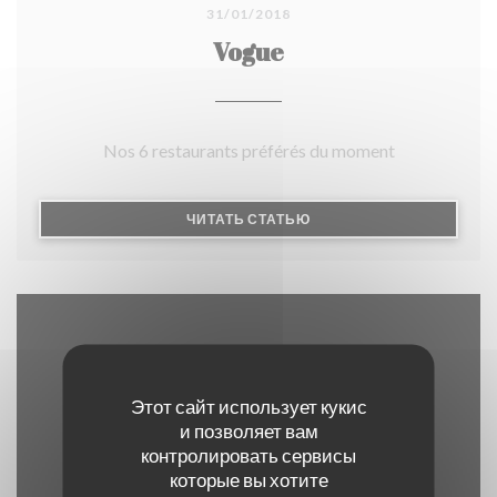
31/01/2018
Vogue
Nos 6 restaurants préférés du moment
((ОТКРЫВАЕТСЯ В НОВО
ЧИТАТЬ СТАТЬЮ
Карта и контакты
Этот сайт использует кукис
и позволяет вам
контролировать сервисы
((открывается 
17 RUE OUDINOT 75007 PARIS
которые вы хотите