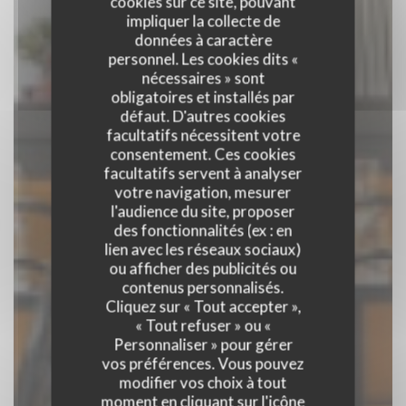
cookies sur ce site, pouvant
impliquer la collecte de
données à caractère
personnel. Les cookies dits «
nécessaires » sont
obligatoires et installés par
défaut. D'autres cookies
facultatifs nécessitent votre
consentement. Ces cookies
facultatifs servent à analyser
votre navigation, mesurer
l'audience du site, proposer
des fonctionnalités (ex : en
EPOCA
lien avec les réseaux sociaux)
ou afficher des publicités ou
contenus personnalisés.
RESTAURANT ITALIEN
|
PARIS
Cliquez sur « Tout accepter »,
« Tout refuser » ou «
Personnaliser » pour gérer
RÉSERVER
vos préférences. Vous pouvez
modifier vos choix à tout
moment en cliquant sur l'icône